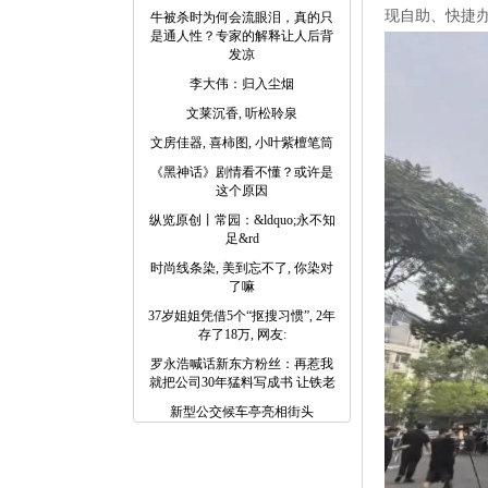
现自助、快捷
牛被杀时为何会流眼泪，真的只
是通人性？专家的解释让人后背
发凉
李大伟：归入尘烟
文莱沉香, 听松聆泉
文房佳器, 喜柿图, 小叶紫檀笔筒
《黑神话》剧情看不懂？或许是
这个原因
纵览原创丨常园：&ldquo;永不知
足&rd
时尚线条染, 美到忘不了, 你染对
了嘛
37岁姐姐凭借5个“抠搜习惯”, 2年
存了18万, 网友:
罗永浩喊话新东方粉丝：再惹我
就把公司30年猛料写成书 让铁老
新型公交候车亭亮相街头