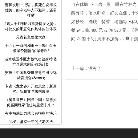
自在体验 . ▪️一房一景，睡在竹
曹操发明一成语，将死亡说得很
优美，如今老年人不避讳，还常
荫阵阵，溪水叮咚，好友在侧，十分惬
挂嘴
如抄经、洗砚、焚香、瑜伽等 ▪️休
#嘉人十月刊# 以蓄势待发之势，
将侠义的形态化作具体的肢体表
餐 ✔️ 1 晚 480 元 /2 晚 928
元青花鱼藻纹大盘
间 ⚠️ 整个6月周末不加价 - - 
十五万一条的和田玉手镯! “白玉
带翠价翻倍”的翠青料!
涟水桃园小区太极气功健身站:依
群众需求制定锻炼计划
上一篇：没有了
突破！中国队夺世界青年田径锦
标赛混合4&times;
专访《龙之谷》开发总监：新巢
穴、新职业与未来展望
《魔兽世界》回归中国：暴雪如
何赢回玩家信任与重塑未来？
有幸福感知力就会有很多的快乐
49岁，坚持十年的抗老方法