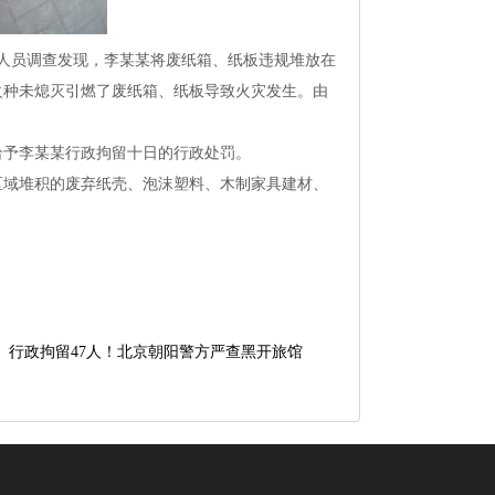
法人员调查发现，李某某将废纸箱、纸板违规堆放在
火种未熄灭引燃了废纸箱、纸板导致火灾发生。由
给予李某某行政拘留十日的行政处罚。
区域堆积的废弃纸壳、泡沫塑料、木制家具建材、
家、行政拘留47人！北京朝阳警方严查黑开旅馆