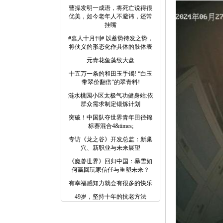
曹操发明一成语，将死亡说得很
优美，如今老年人不避讳，还常
挂嘴
#嘉人十月刊# 以蓄势待发之势，
将侠义的形态化作具体的肢体表
元青花鱼藻纹大盘
十五万一条的和田玉手镯! “白玉
带翠价翻倍”的翠青料!
涟水桃园小区太极气功健身站:依
群众需求制定锻炼计划
突破！中国队夺世界青年田径锦
标赛混合4&times;
专访《龙之谷》开发总监：新巢
穴、新职业与未来展望
《魔兽世界》回归中国：暴雪如
何赢回玩家信任与重塑未来？
有幸福感知力就会有很多的快乐
49岁，坚持十年的抗老方法