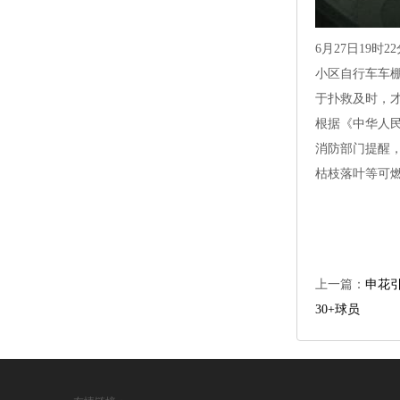
6月27日19
小区自行车车
于扑救及时，
根据《中华人
消防部门提醒
枯枝落叶等可
上一篇：
申花引
30+球员