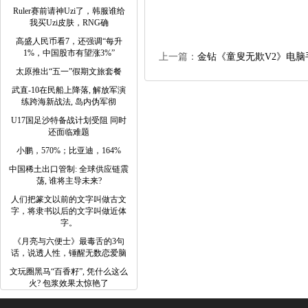
Ruler赛前请神Uzi了，韩服谁给
我买Uzi皮肤，RNG确
高盛人民币看7，还强调“每升
1%，中国股市有望涨3%”
上一篇：
金钻《童叟无欺V2》电脑
太原推出“五一”假期文旅套餐
武直-10在民船上降落, 解放军演
练跨海新战法, 岛内伪军彻
U17国足沙特备战计划受阻 同时
还面临难题
小鹏，570%；比亚迪，164%
中国稀土出口管制: 全球供应链震
荡, 谁将主导未来?
人们把篆文以前的文字叫做古文
字，将隶书以后的文字叫做近体
字。
《月亮与六便士》最毒舌的3句
话，说透人性，锤醒无数恋爱脑
文玩圈黑马“百香籽”, 凭什么这么
火? 包浆效果太惊艳了