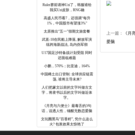
Ruler赛前请神Uzi了，韩服谁给
我买Uzi皮肤，RNG确
高盛人民币看7，还强调“每升
1%，中国股市有望涨3%”
太原推出“五一”假期文旅套餐
上一篇：
《月
武直-10在民船上降落, 解放军演
爱脑
练跨海新战法, 岛内伪军彻
U17国足沙特备战计划受阻 同时
还面临难题
小鹏，570%；比亚迪，164%
中国稀土出口管制: 全球供应链震
荡, 谁将主导未来?
人们把篆文以前的文字叫做古文
字，将隶书以后的文字叫做近体
字。
《月亮与六便士》最毒舌的3句
话，说透人性，锤醒无数恋爱脑
文玩圈黑马“百香籽”, 凭什么这么
火? 包浆效果太惊艳了