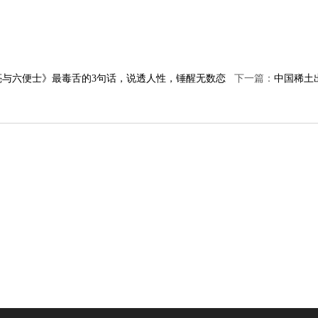
亮与六便士》最毒舌的3句话，说透人性，锤醒无数恋
下一篇：
中国稀土出