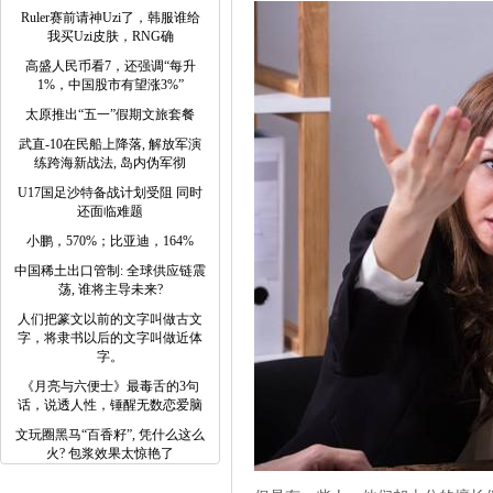
Ruler赛前请神Uzi了，韩服谁给
我买Uzi皮肤，RNG确
高盛人民币看7，还强调“每升
1%，中国股市有望涨3%”
太原推出“五一”假期文旅套餐
武直-10在民船上降落, 解放军演
练跨海新战法, 岛内伪军彻
U17国足沙特备战计划受阻 同时
还面临难题
小鹏，570%；比亚迪，164%
中国稀土出口管制: 全球供应链震
荡, 谁将主导未来?
人们把篆文以前的文字叫做古文
字，将隶书以后的文字叫做近体
字。
《月亮与六便士》最毒舌的3句
话，说透人性，锤醒无数恋爱脑
文玩圈黑马“百香籽”, 凭什么这么
火? 包浆效果太惊艳了