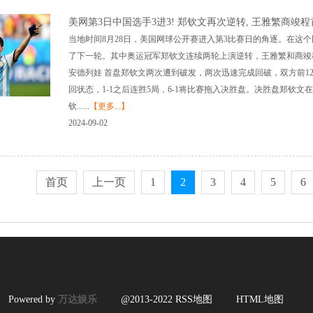
美网第3日中国选手3进3! 郑钦文再次逆转, 王雅繁商竣程
当地时间8月28日，美国网球公开赛进入第3比赛日的角逐。在这
了下一轮。其中奥运冠军郑钦文连续两轮上演逆转，王雅繁和商竣程则是首
安德列娃 首盘郑钦文两次遭到破发，两次迅速完成回破，双方前12
回状态，1-1之后连胜5局，6-1将比赛拖入决胜盘。决胜盘郑钦文在
钦......
【更多...】
2024-09-02
首页
上一页
1
2
3
4
5
6
Powered by
万达娱乐
@2013-2022
RSS地图
HTML地图