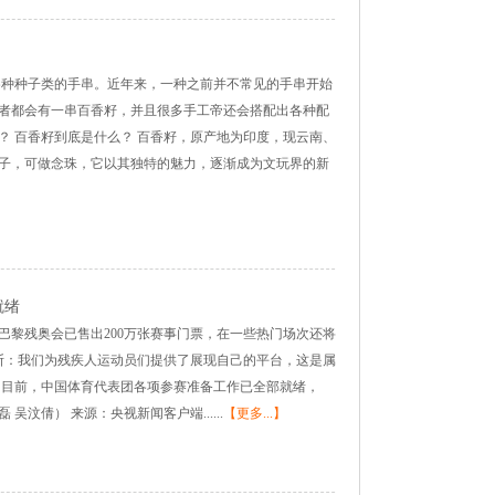
各种种子类的手串。近年来，一种之前并不常见的手串开始
者都会有一串百香籽，并且很多手工帝还会搭配出各种配
？ 百香籽到底是什么？ 百香籽，原产地为印度，现云南、
子，可做念珠，它以其独特的魅力，逐渐成为文玩界的新
就绪
巴黎残奥会已售出200万张赛事门票，在一些热门场次还将
森斯：我们为残疾人运动员们提供了展现自己的平台，这是属
 目前，中国体育代表团各项参赛准备工作已全部就绪，
吴汶倩） 来源：央视新闻客户端......
【更多...】