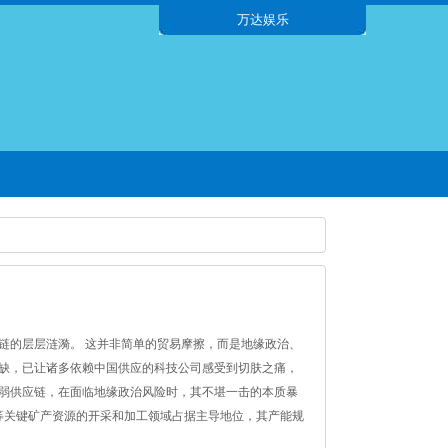
万达娱乐
链的层层涟漪。 这并非简单的贸易摩擦，而是地缘政治、
缺，已让诸多依赖中国供应的科技公司感受到切肤之痛，
弱供应链，在面临地缘政治风险时，其不堪一击的本质暴
土等关键矿产资源的开采和加工领域占据主导地位，其产能规