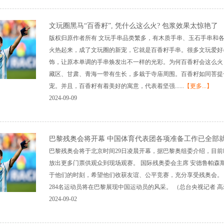
文玩圈黑马“百香籽”, 凭什么这么火? 包浆效果太惊艳了
版权归原作者所有 文玩手串品类繁多，有木质手串、玉石手串和
火热起来，成了文玩圈的新宠，它就是百香籽手串。很多文玩爱好
饰，让原本单调的手串焕发出不一样的光彩。为何百香籽会这么火
藏区、甘肃、青海一带有生长，多栽于寺庙周围。百香籽如同菩提
宠。并且，百香籽有着美好的寓意，代表着坚强......
【更多...】
2024-09-09
巴黎残奥会将开幕 中国体育代表团各项准备工作已全部
巴黎残奥会将于北京时间29日凌晨开幕，据巴黎奥组委介绍，目前
放出更多门票供观众到现场观赛。 国际残奥委会主席 安德鲁帕
于他们的时刻，希望他们收获友谊、公平竞赛，充分享受残奥会。
284名运动员将在巴黎展现中国运动员的风采。 （总台央视记者 高磊 
2024-09-02