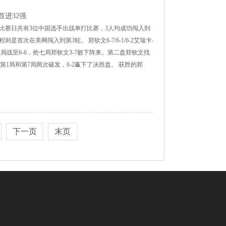
首进32强
个比赛日共有3位中国选手出战单打比赛，3人均成功闯入到
次在美网闯入到第3轮。 郑钦文6-7/6-1/6-2艾瑞卡-
局战至6-6，抢七局郑钦文3-7败下阵来。第二盘郑钦文找
第1局和第7局两次破发，6-2赢下了决胜盘。 获胜的郑
下一页
末页