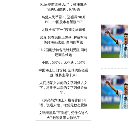
Ruler赛前请神Uzi了，韩服谁给
我买Uzi皮肤，RNG确
高盛人民币看7，还强调“每升
1%，中国股市有望涨3%”
太原推出“五一”假期文旅套餐
武直-10在民船上降落, 解放军演
练跨海新战法, 岛内伪军彻
U17国足沙特备战计划受阻 同时
还面临难题
小鹏，570%；比亚迪，164%
中国稀土出口管制: 全球供应链震
荡, 谁将主导未来?
人们把篆文以前的文字叫做古文
字，将隶书以后的文字叫做近体
字。
《月亮与六便士》最毒舌的3句
话，说透人性，锤醒无数恋爱脑
文玩圈黑马“百香籽”, 凭什么这么
火? 包浆效果太惊艳了