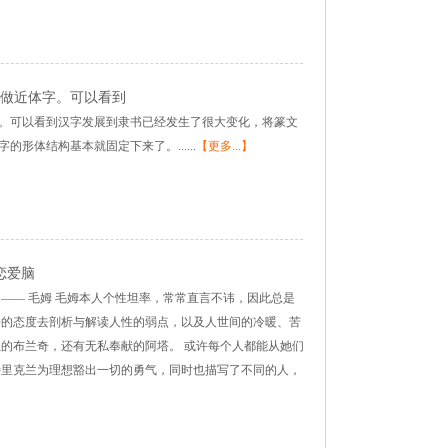
做近体字。可以看到
。可以看到汉字发展到隶书已经发生了很大变化，将篆文
体结构基本就固定下来了。......
【更多...】
恋爱脑
—— 毛姆 毛姆本人个性坦率，常常直言不讳，因此总是
静的态度去剖析与解读人性的弱点，以及人世间的冷暖、苦
狂的布兰奇，还有无私奉献的阿塔。 或许每个人都能从她们
特里克兰为理想豁出一切的勇气，同时也描写了不同的人，