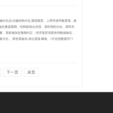
3 宏观金融衍生品:社融结构分化 股指期货。上周市场窄幅震荡，板
月社融总量超预期，结构延续企业强、居民弱的分化，居民存
素，美联储加息预期纠正，经济复苏强度有待数据验证，
为主。 黑色系板块:高位震荡 螺卷。1月信贷数据开门
下一页
末页