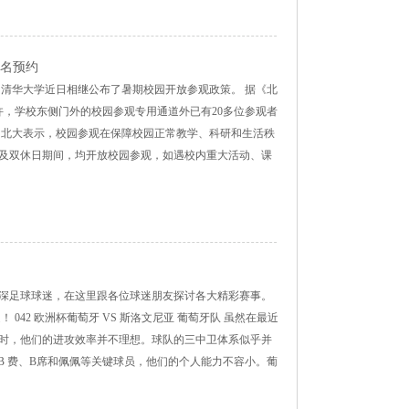
名预约
学、清华大学近日相继公布了暑期校园开放参观政策。 据《北
许，学校东侧门外的校园参观专用通道外已有20多位参观者
 北大表示，校园参观在保障校园正常教学、科研和生活秩
及双休日期间，均开放校园参观，如遇校内重大活动、课
深足球球迷，在这里跟各位球迷朋友探讨各大精彩赛事。
42 欧洲杯葡萄牙 VS 斯洛文尼亚 葡萄牙队 虽然在最近
时，他们的进攻效率并不理想。球队的三中卫体系似乎并
B 费、B席和佩佩等关键球员，他们的个人能力不容小。葡