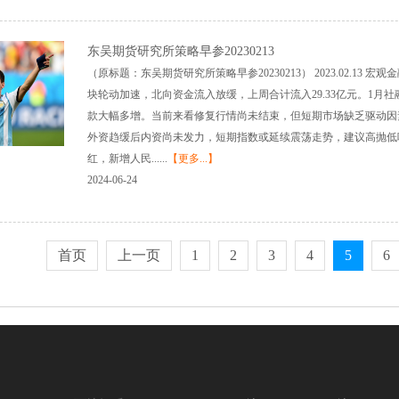
东吴期货研究所策略早参20230213
（原标题：东吴期货研究所策略早参20230213） 2023.02.1
块轮动加速，北向资金流入放缓，上周合计流入29.33亿元。1
款大幅多增。当前来看修复行情尚未结束，但短期市场缺乏驱动因
外资趋缓后内资尚未发力，短期指数或延续震荡走势，建议高抛低吸
红，新增人民......
【更多...】
2024-06-24
首页
上一页
1
2
3
4
5
6