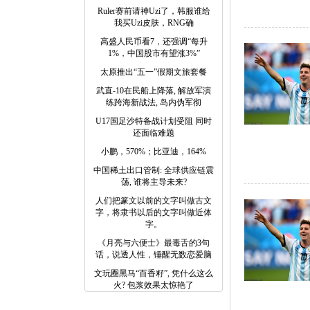
Ruler赛前请神Uzi了，韩服谁给
我买Uzi皮肤，RNG确
高盛人民币看7，还强调“每升
1%，中国股市有望涨3%”
太原推出“五一”假期文旅套餐
武直-10在民船上降落, 解放军演
练跨海新战法, 岛内伪军彻
U17国足沙特备战计划受阻 同时
还面临难题
小鹏，570%；比亚迪，164%
中国稀土出口管制: 全球供应链震
荡, 谁将主导未来?
人们把篆文以前的文字叫做古文
字，将隶书以后的文字叫做近体
字。
《月亮与六便士》最毒舌的3句
话，说透人性，锤醒无数恋爱脑
文玩圈黑马“百香籽”, 凭什么这么
火? 包浆效果太惊艳了