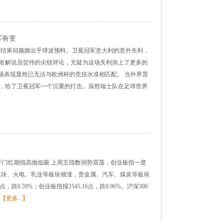
冠军有变
而结果却频频出乎球迷预料。卫冕冠军意大利的意外失利，
名解说员贺伟的尖锐评论，无疑为这场失利添上了更多的
场表现显然已无法与欧洲杯的竞技水准相匹配。 当外界普
，给了卫冕冠军一个沉重的打击。虽然瑞士队在足球世界
3 信贷开门红期指高抛低吸 上周五指数弱势震荡，创业板指一度
、光模块、火电、乳业等板块领涨，贵金属、汽车、煤炭等板块
点，跌0.59%；创业板指报2545.16点，跌0.96%。沪深300
【更多...】