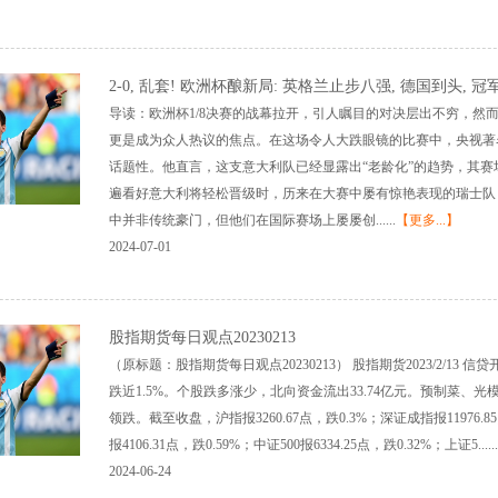
2-0, 乱套! 欧洲杯酿新局: 英格兰止步八强, 德国到头, 
导读：欧洲杯1/8决赛的战幕拉开，引人瞩目的对决层出不穷，然
更是成为众人热议的焦点。在这场令人大跌眼镜的比赛中，央视著
话题性。他直言，这支意大利队已经显露出“老龄化”的趋势，其赛
遍看好意大利将轻松晋级时，历来在大赛中屡有惊艳表现的瑞士队
中并非传统豪门，但他们在国际赛场上屡屡创......
【更多...】
2024-07-01
股指期货每日观点20230213
（原标题：股指期货每日观点20230213） 股指期货2023/2/1
跌近1.5%。个股跌多涨少，北向资金流出33.74亿元。预制菜
领跌。截至收盘，沪指报3260.67点，跌0.3%；深证成指报11976.85
报4106.31点，跌0.59%；中证500报6334.25点，跌0.32%；上证5......
2024-06-24