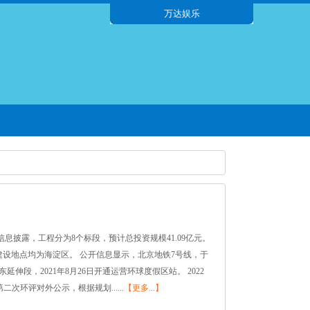
万达娱乐
息披露，工程分为8个标段，预计总投资规模41.09亿元。
m。 建设地点均为海淀区。 公开信息显示，北京地铁7号线，于
和东延伸段，2021年8月26日开通运营环球度假区站。 2022
二次环评对外公示，根据规划......
【更多...】