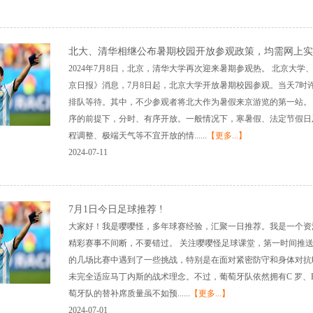
北大、清华相继公布暑期校园开放参观政策，均需网上实
2024年7月8日，北京，清华大学再次迎来暑期参观热。 北京大
京日报》消息，7月8日起，北京大学开放暑期校园参观。当天7时
排队等待。其中，不少参观者将北大作为暑假来京游览的第一站。
序的前提下，分时、有序开放。一般情况下，寒暑假、法定节假日
程调整、极端天气等不宜开放的情......
【更多...】
2024-07-11
7月1日今日足球推荐 !
大家好！我是嘤嘤怪，多年球赛经验，汇聚一日推荐。我是一个资
精彩赛事不间断，不要错过。 关注嘤嘤怪足球课堂，第一时间推送！ 0
的几场比赛中遇到了一些挑战，特别是在面对紧密防守和身体对抗
未完全适应马丁内斯的战术理念。不过，葡萄牙队依然拥有C 罗、
萄牙队的替补席质量虽不如预......
【更多...】
2024-07-01